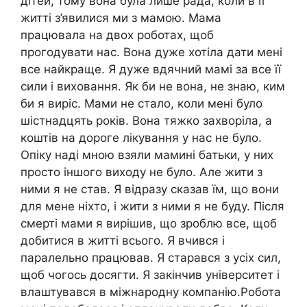
дітей, тому вона була лише рада, коли в її
житті з’явилися ми з мамою. Мама
працювала на двох роботах, щоб
прогодувати нас. Вона дуже хотіла дати мені
все найкраще. Я дуже вдячний мамі за все її
сили і виховання. Як би не вона, не знаю, ким
би я виріс. Мами не стало, коли мені було
шістнадцять років. Вона тяжко захворіла, а
коштів на дороге лікування у нас не було.
Опіку наді мною взяли мамині батьки, у них
просто іншого виходу не було. Але жити з
ними я не став. Я відразу сказав їм, що вони
для мене ніхто, і жити з ними я не буду. Після
смерті мами я вирішив, що зроблю все, щоб
добитися в житті всього. Я вчився і
паралельно працював. Я старався з усіх сил,
щоб чогось досягти. Я закінчив університет і
влаштувався в міжнародну компанію.Робота