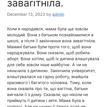
заваrітніла.
December 13, 2023
by
admin
Коли я народився, мама була ще зовсім
молодий. Вони з батьком познайомилися в
школі, а після її закінчення вона завагітніла.
Мамині батьки були проти того, щоб вона
народжувала. Вони сказали, щоб робила
аборт. Вони хотіли, щоб їх дитина влаштувала
для себе зовсім інше майбутнє. А чи не
няньчила з дитиною. Закінчила університет,
влаштувалася на гарну роботу, знайшла
красивого і багатого чоловіка. Тому, коли
вона сказала про те, що вагітна, батьки
вигнали її з дому. Сказали, що ніколи не
приймуть її дитини і зятя. Мама була в
розпачі. Але на цьому її тяжка доля не