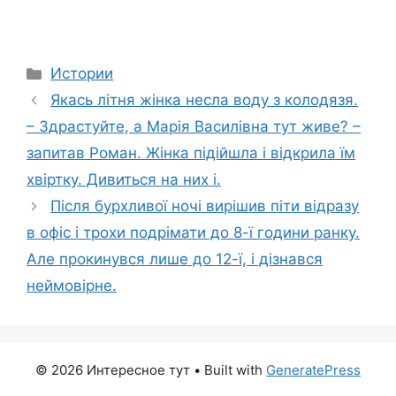
Categories
Истории
Якась літня жінка несла воду з колодязя.
– Здрастуйте, а Марія Василівна тут живе? –
запитав Роман. Жінка підійшла і відкрила їм
хвіртку. Дивиться на них і.
Після бурхливої ночі вирішив піти відразу
в офіс і трохи подрімати до 8-ї години ранку.
Але прокинувся лише до 12-ї, і дізнався
неймовірне.
© 2026 Интересное тут
• Built with
GeneratePress