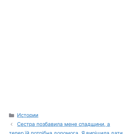
Categories
Истории
Сестра позбавила мене спадщини, а
тепер їй потрібна доnомога. Я вирішила дати