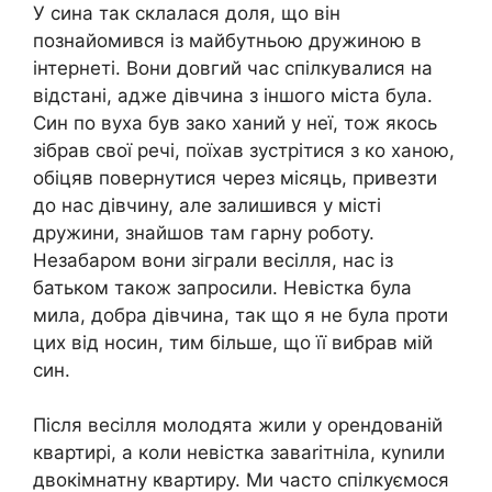
У сина так склалася доля, що він
познайомився із майбутньою дружиною в
інтернеті. Вони довгий час спілкувалися на
відстані, адже дівчина з іншого міста була.
Син по вуха був зако ханий у неї, тож якось
зібрав свої речі, поїхав зустрітися з ко ханою,
обіцяв повернутися через місяць, привезти
до нас дівчину, але залишився у місті
дружини, знайшов там гарну роботу.
Незабаром вони зіграли весілля, нас із
батьком також запросили. Невістка була
мила, добра дівчина, так що я не була проти
цих від носин, тим більше, що її вибрав мій
син.
Після весілля молодята жили у орендованій
квартирі, а коли невістка заваrітніла, куnили
двокімнатну квартиру. Ми часто спілкуємося