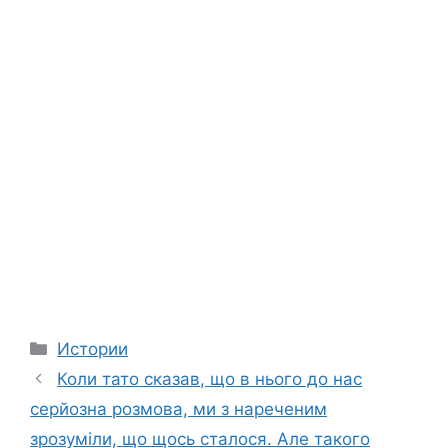
Categories
Истории
Коли тато сказав, що в нього до нас
серйозна розмова, ми з нареченим
зрозуміли, що щось сталося. Але такого