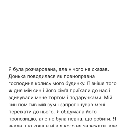
Я була розчарована, але нічого не сказав.
Донька поводилася як повноправна
господиня колись мого будинку. Пізніше того
ж дня мій син і його сім’я приїхали до нас і
здивували мене тортом і подарунками. Мій
син помітив мій сум і запропонував мені
переїхати до нього. Я обдумала його
пропозицію, але не була певна, що робити. Я
знала, що краще ні від кого не залежати, але