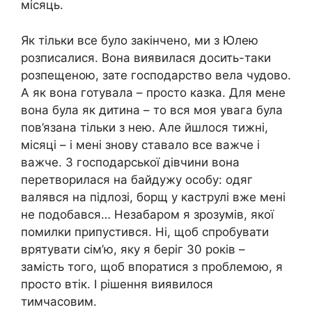
місяць.
Як тільки все було закінчено, ми з Юлею
розписалися. Вона виявилася досить-таки
розпещеною, зате господарство вела чудово.
А як вона готувала – просто казка. Для мене
вона була як дитина – то вся моя увага була
пов’язана тільки з нею. Але йшлося тижні,
місяці – і мені знову ставало все важче і
важче. З господарської дівчини вона
перетворилася на байдужу особу: одяг
валявся на підлозі, борщ у каструлі вже мені
не подобався… Незабаром я зрозумів, якої
помилки припустився. Ні, щоб спробувати
врятувати сім’ю, яку я беріг 30 років –
замість того, щоб впоратися з проблемою, я
просто втік. І рішення виявилося
тимчасовим.