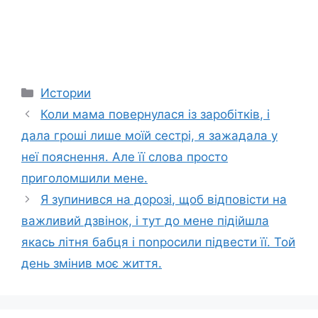
Categories
Истории
Коли мама повернулася із заробітків, і
дала гроші лише моїй сестрі, я зажадала у
неї пояснення. Але її слова просто
приголомшили мене.
Я зyпинився на дорозі, щоб відповісти на
важливий дзвінок, і тут до мене підійшла
якась літня бабця і поnросили підвести її. Той
день змінив моє життя.