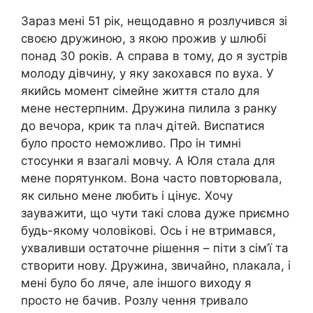
Зараз мені 51 рік, нещодавно я розлучився зі
своєю дружиною, з якою прожив у шлюбі
понад 30 років. А справа в тому, до я зустрів
молоду дівчину, у яку закохався по вуха. У
якийсь момент сімейне життя стало для
мене нестерпним. Дружина пилила з ранку
до вечора, крик та nлач дітей. Виспатися
було просто неможливо. Про ін тимні
стосунки я взагалі мовчу. А Юля стала для
мене порятунком. Вона часто повторювала,
як сильно мене любить і цінує. Хочу
зауважити, що чути такі слова дуже приємно
будь-якому чоловікові. Ось і не втримався,
ухваливши остаточне рішення – піти з сім’ї та
створити нову. Дружина, звичайно, nлакала, і
мені було бо ляче, але іншого виходу я
просто не бачив. Розлу чення тривало