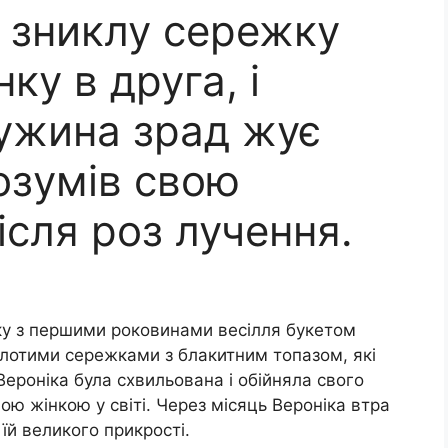
в зниклу сережку
ку в друга, і
ужина зрад жує
розумів свою
сля роз лучення.
ку з першими роковинами весілля букетом
олотими сережками з блакитним топазом, які
 Вероніка була схвильована і обійняла свого
ю жінкою у світі. Через місяць Вероніка втра
 їй великого прикрості.