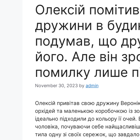
Олексій поміти
дружини в будин
подумав, що др
його. Але він з
помилку лише пі
November 30, 2023
by
admin
Олексій привітав свою дружину Вероні
орхідей та маленькою коробочкою із з
ідеально підходили до кольору її очей.
чоловіка, почуваючи себе найщасливішо
тила одну зі своїх сережок, що завдало