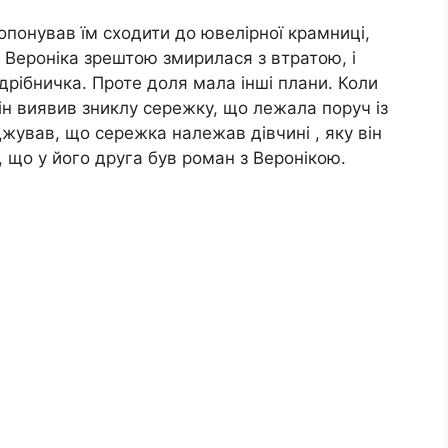
ропонував їм сходити до ювелірної крамниці,
 Вероніка зрештою змирилася з втратою, і
 дрібничка. Проте доля мала інші плани. Коли
ін виявив зниклу сережку, що лежала поруч із
ував, що сережка належав дівчині , яку він
, що у його друга був роман з Веронікою.