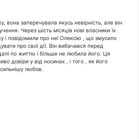
у, вона заперечувала якусь невірність, але він
учення. Через шість місяців нові власники їх
у і повідомили про неї Олексію , що змусило
вати про свої дії. Він вибачався перед
далі по життю і більше не любила його. Ця
во довіри у від носинах , і того , як його
йсильнішу любов.