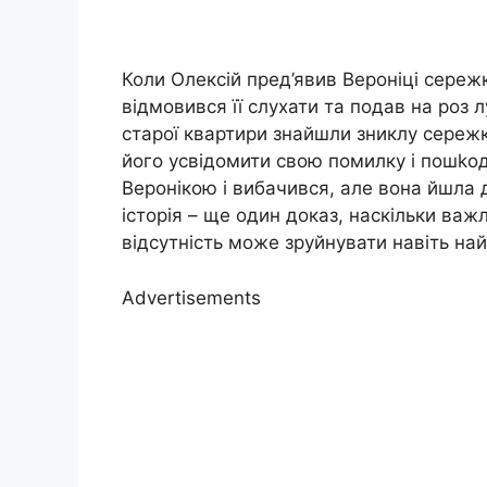
Коли Олексій пред’явив Вероніці сережк
відмовився її слухати та подав на роз л
старої квартири знайшли зниклу сережк
його усвідомити свою помилку і пошkоду
Веронікою і вибачився, але вона йшла 
історія – ще один доказ, наскільки важли
відсутність може зруйнувати навіть на
Advertisements