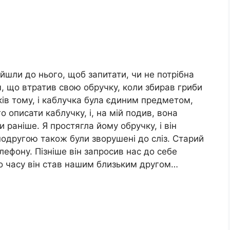
ійшли до нього, щоб запитати, чи не потрібна
м, що втратив свою обручку, коли збирав гриби
ків тому, і каблучка була єдиним предметом,
о описати каблучку, і, на мій подив, вона
 раніше. Я простягла йому обручку, і він
подругою також були зворушені до сліз. Старий
лефону. Пізніше він запросив нас до себе
го часу він став нашим близьким другом…