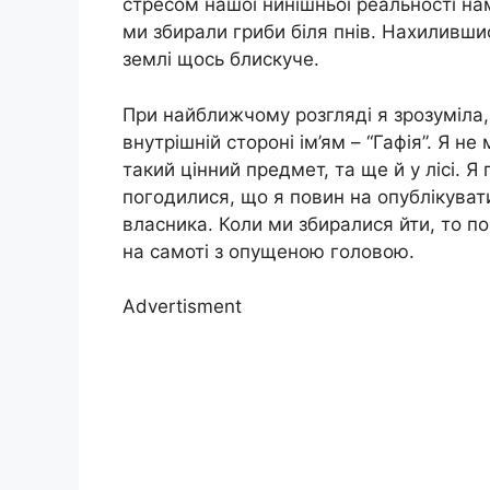
стресом нашої нинішньої реальності на
ми збирали гриби біля пнів. Нахилившис
землі щось блискуче.
При найближчому розгляді я зрозуміла,
внутрішній стороні ім’ям – “Гафія”. Я н
такий цінний предмет, та ще й у лісі. Я 
погодилися, що я повин на опублікуват
власника. Коли ми збиралися йти, то по
на самоті з опущеною головою.
Advertisment