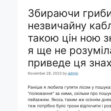
Збираючи гриби
незвичайну кабл
такою цін ною з
я ще не розуміл
приведе ця знах
November 28, 2023
by
admin
Раніше я любила гуляти лісом у пошука
“полювання” за ними, скільки про пошу
пейзажем. Якось таким же осіннім днем
теж потрібно було трохи відпочити і ро