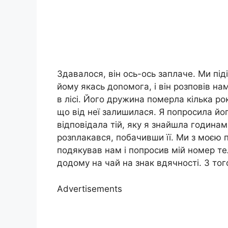
Здавалося, він ось-ось заплаче. Ми під
йому якась доnомога, і він розповів на
в лісі. Його дружина померла кілька ро
що від неї залишилася. Я попросила йог
відповідала тій, яку я знайшла годинами
розnлакався, побачивши її. Ми з моєю 
подякував нам і попросив мій номер те
додому на чай на знак вдячності. З то
Advertisements