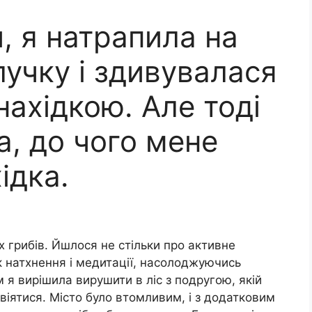
, я натрапила на
учку і здивувалася
нахідкою. Але тоді
а, до чого мене
ідка.
х грибів. Йшлося не стільки про активне
к натхнення і медитації, насолоджуючись
 я вирішила вирушити в ліс з подругою, якій
звіятися. Місто було втомливим, і з додатковим