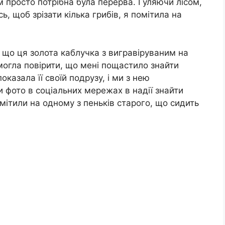
м просто потрібна була перерва. Гуляючи лісом,
ь, щоб зрізати кілька грибів, я помітила на
 що ця золота каблучка з вигравіруваним на
е могла повірити, що мені пощастило знайти
показала її своїй подрузу, і ми з нею
и фото в соціальних мережах в надії знайти
мітили на одному з пеньків старого, що сидить