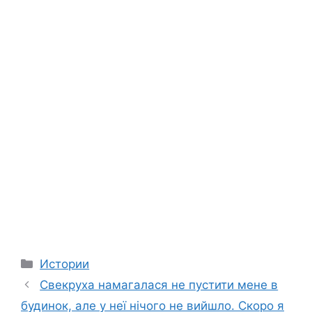
Categories
Истории
Свекруха намагалася не пустити мене в
будинок, але у неї нічого не вийшло. Скоро я