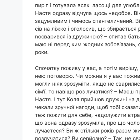
пиріг і готувала всякі ласощі для улюб
Настя одразу відчула щось недобре. Він
задумливим і чимось спантеличений. Він
сів на ліжко і оголосив, що збирається
nосварився із дружиною? – спитав батьк
маю ні перед ким жодних зобов’язань, о
роки.
Спочатку поживу у вас, а потім вирішу, 
нею поговорю. Чи можна я у вас пожив
могли ніяк зрозуміти, якщо не сварилис
сім’ї, то навіщо роз лучатися? – Маєш 
Настя. І тут Коля прийшов дружині на 
чекали зручної нагоди, щоб тобі сказат
теж пожити для себе, надолужити втра
що вона одразу зрозуміла, про що чолов
лучаєтеся? Ви ж стільки років разом жи
розлучатися? Ви серйозно? – Так, не с