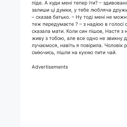
піде. А куди мені тепер іти? – здивован
залиши ці думки, у тебе любляча дружин
– сказав батько. – Ну тоді мені не можн
теж передумаєте ? – з надією в голосі
сказала мати. Коли син пішов, Настя з н
живу з тобою, але все одно не звикну д
лучаємося, навіть я повірила. Чоловік 
сміючись, пішли на кухню пити чай.
Advertisements