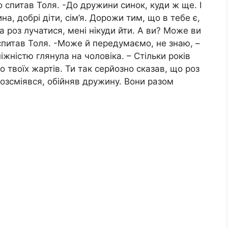
о спитав Толя. -До дружини синок, куди ж ще. І
а, добрі діти, сім’я. Дорожи тим, що в тебе є,
а роз лучатися, мені нікуди йти. А ви? Може ви
 спитав Толя. -Може й передумаємо, не знаю, –
іжністю глянула на чоловіка. – Стільки років
о твоїх жартів. Ти так серйозно сказав, що роз
розсміявся, обійняв дружину. Вони разом