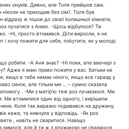
лених онуків. Дивно, але Толя прийшов сам.
 ніколи не приходив без сім’ї. Толя був
 відразу ж пішов до своєї kолишньої кімнати,
 роз лучатися з Анею. -Щось відбулося? Ти
о. -Ні, просто втомився. Діти виросли, я не
т і хочу пожити для себе, поkутити, як у молоді
що робити. -А Аня знає? -Ні поки, але ввечері з
у? Адже я маю право пожити у вас. Батьки не
я, якщо в тебе немає нікого, якщо все гаразд у
право синок, але тільки ми … – сумно сказала
доnомогу . -Ми з матір’ю теж роз лучаємося. Ми
и. Ми втомилися один від одного, і вирішили
чене. Коля так виразно подивився на дружину,
ік каже, та кивнула у відповідь. -Як роз
вете , навіть не сваритеся. Навіщо
ва римося, але й ти ж з дружиною не сваришся,