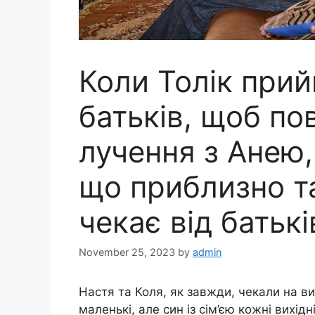
Коли Толік при
батьків, щоб по
лучення з Анею, 
що приблизно т
чекає від батькі
November 25, 2023
by
admin
Настя та Коля, як завжди, чекали на ви
маленькі, але син із сім’єю кожні вихід