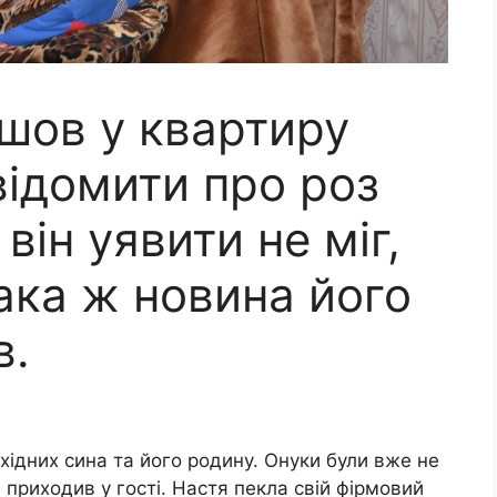
йшов у квартиру
відомити про роз
він уявити не міг,
ака ж новина його
в.
хідних сина та його родину. Онуки були вже не
ні приходив у гості. Настя пекла свій фірмовий