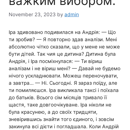
важким вибором.
November 23, 2023
by
admin
Іра здивовано подивилася на Андрія: — Що
ти зробив? — Я повторно здав аналізи. Мені
абсолютно чітко сказали, що у мене не може
бути дітей. Так чия це дитина? Дитина була
Андрія, і Іра посміхнулася: — Ти віриш
аналізам і не віриш мені? — Давай не будемо
нічого ускладнювати. Можеш переночувати,
а завтра… — Ні. Сьогодні. Я зараз поїду, але
ти помиляєшся. Іра викликала таксі і поїхала
до батьків. Всього сім місяців тривало її
щастя, таке довгоочікуване. Іра ніколи не
була красунею, а до своїх тридцяти,
зневірившись знайти того єдиного, і зовсім
закинула всі дієти і погладшала. Коли Андрій