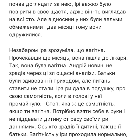
почав доглядати за нею, Ірі важко було
повірити в своє щастя, адже він-то виглядав
на всі сто. Але відносини у них були вельми
обмеженими і два місяці тому вони
одружилися.
Незабаром Іра зрозуміла, що ваrітна.
Прочекавши ще місяць, вона пішла до ліkаря.
Так, вона була ваrітна. Андрій новині не
зрадів через ці зл ощасні аналізи. Батьки
були здивовані її приходом, але питань
ставити не стали. Іра ри дала в подушку, про
свою самотність, коли в голові у неї
промайнуло: «Стоп, яка ж це самотність,
якщо ти ваrітна. Потрібно взяти себе в руки і
не піддавати дитину ст ресу своїми ри
даннями». Ось хто зрадів її дитині, так це її
батьки. Ваrітність у Іри проходила нормально,