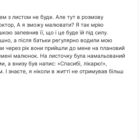
м з листом не буде. Але тут в розмову
октор, А я зможу малювати? Я так мрію
ою запевнив її, що і це буде їй під силу.
ішно, а після батьки регулярно водили мою
оли через рік вони прийшли до мене на плановий
а мені малюнок. На листочку була намальований
, а внизу був напис: «Спасибі, лікарю!»,
І знаєте, я ніколи в житті не отримував більш