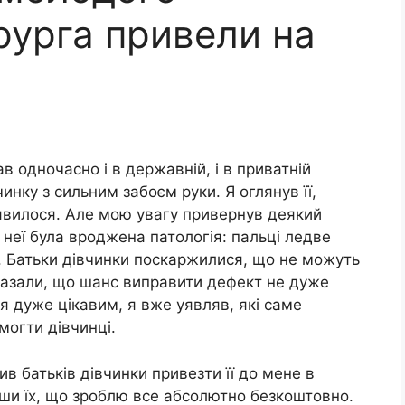
рурга привели на
в одночасно і в державній, і в приватній
чинку з сильним забоєм руки. Я оглянув її,
иявилося. Але мою увагу привернув деякий
 неї була вроджена патологія: пальці ледве
я. Батьки дівчинки поскаржилися, що не можуть
сказали, що шанс виправити дефект не дуже
 дуже цікавим, я вже уявляв, які саме
могти дівчинці.
ив батьків дівчинки привезти її до мене в
вши їх, що зроблю все абсолютно безкоштовно.