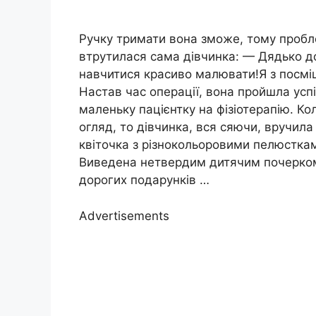
Ручку тримати вона зможе, тому пробле
втрутилася сама дівчинка: — Дядько д
навчитися красиво малювати!Я з посмішк
Настав час операції, вона пройшла усп
маленьку пацієнтку на фізіотерапію. К
огляд, то дівчинка, вся сяючи, вручил
квіточка з різнокольоровими пелюстками
Виведена нетвердим дитячим почерком. 
дорогих подарунків …
Advertisements