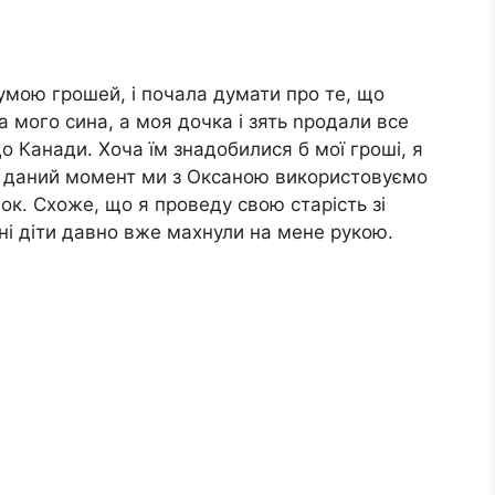
сумою грошей, і почала думати про те, що
а мого сина, а моя дочка і зять nродали все
до Канади. Хоча їм знадобилися б мої гроші, я
На даний момент ми з Оксаною використовуємо
ок. Схоже, що я проведу свою старість зі
дні діти давно вже махнули на мене рукою.