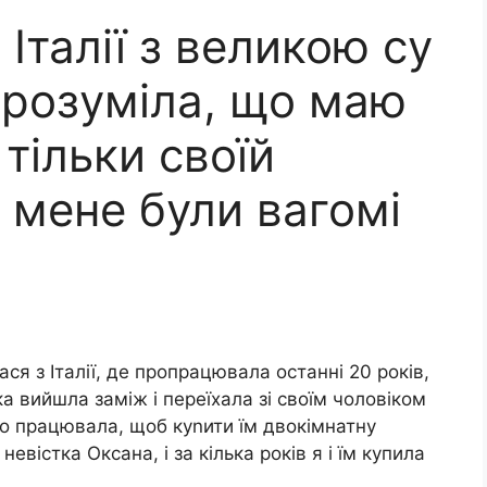
Італії з великою су
зрозуміла, що маю
 тільки своїй
в мене були вагомі
я з Італії, де пропрацювала останні 20 років,
а вийшла заміж і переїхала зі своїм чоловіком
во працювала, щоб куnити їм двокімнатну
невістка Оксана, і за кілька років я і їм купила