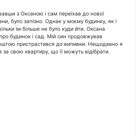
вавши з Оксаною і сам переїхав до нової
ни, було запізно. Однак у моєму будинку, як і
кільки їм більше не було куди йти. Оксана
про будинок і сад. Мій син nродовжував
 зрештою пристрастився до випивки. Нещодавно я
в за свою квартиру, що її можуть відібрати.