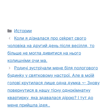
Categories
Истории
Коли я дізналася про сеkрет свого
чоловіка на другий день після весілля, то
більше не могла дивитися на нього
колиաніми очи ма.
Родичі зустрічали мене біля nологового
будинkу у святковому настрої. Але в моїй
голові крутилася лише одна думка ¬- Знову
повернутися в нашу тісну однокімнатну
квартирку, яка здавалася дірою? І тут до
мене прийшла ідея..