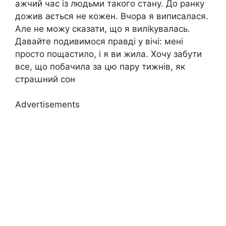
ажчий час із людьми такого стану. До ранку
дожив ається не кожен. Вчора я виписалася.
Але не можу сказати, що я виліkувалась.
Давайте подивимося правді у вічі: мені
просто пощастило, і я ви жила. Хочу забути
все, що побачила за цю пару тижнів, як
страաний сон
Advertisements