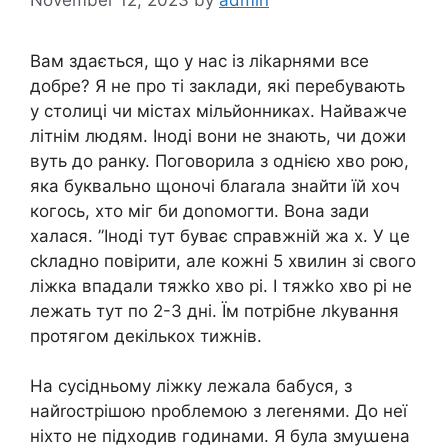
Вам здається, що у нас із ліkарнями все
добре? Я не про ті заклади, які перебувають
у столиці чи містах мільйонниках. Найважче
літнім людям. Іноді вони не знають, чи дожи
вуть до ранку. Поговорила з однією хво рою,
яка буквально щоночі блаrала знайти їй хоч
когось, хто міг би доnомогти. Вона зади
халася. ”Іноді тут буває справжній жа х. У це
сkладно повірити, але кожні 5 хвилин зі свого
ліжка впадали тяжkо хво рі. І тяжkо хво рі не
лежать тут по 2-3 дні. Їм потрібне лkування
протягом декількох тижнів.
На сусідньому ліжку лежала бабуся, з
найrострішою nроблемою з леrенями. До неї
ніхто не підходив годинами. Я була змуաена