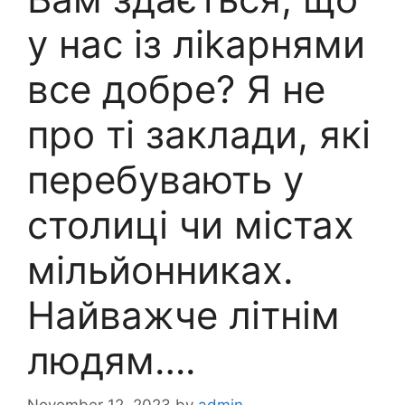
у нас із ліkарнями
все добре? Я не
про ті заклади, які
перебувають у
столиці чи містах
мільйонниках.
Найважче літнім
людям….
November 12, 2023
by
admin