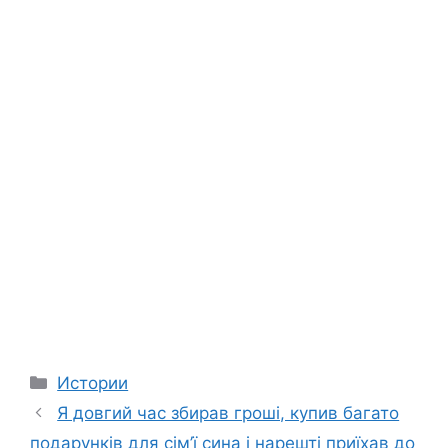
Categories
Истории
Я довгий час збирав гроші, купив багато
подарунків для сім’ї сина і нарешті приїхав до