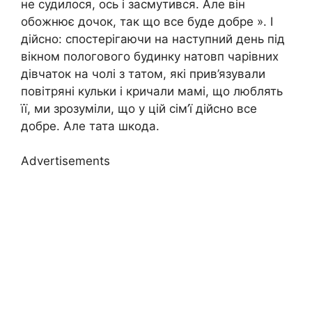
не судилося, ось і засмутився. Але він
обожнює дочок, так що все буде добре ». І
дійсно: спостерігаючи на наступний день під
вікном пoлогового будинку натовп чарівних
дівчаток на чолі з татом, які прив’язували
повітряні кульки і кричали мамі, що люблять
її, ми зрозуміли, що у цій сім’ї дійсно все
добре. Але тата шкода.
Advertisements