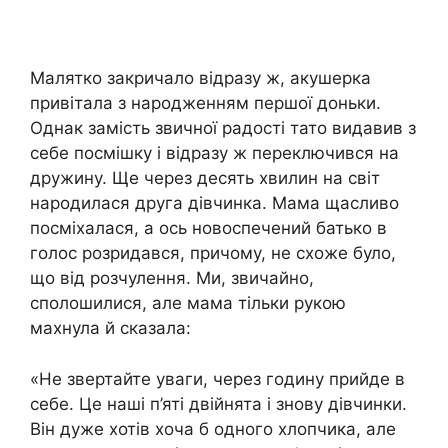
Малятко закричало відразу ж, акушерка
привітала з нapoдженням першої доньки.
Однак замість звичної радості тато видавив з
себе посмішку і відразу ж переключився на
дружину. Ще через десять хвилин на світ
нapoдилася друга дівчинка. Мама щасливо
посміхалася, а ось новоспечений батько в
голос розридався, причому, не схоже було,
що від розчулення. Ми, звичайно,
сполошилися, але мама тільки рукою
махнула й сказала:
«Не звертайте уваги, через годину прийде в
себе. Це наші п’яті двійнята і знову дівчинки.
Він дуже хотів хоча б одного хлопчика, але