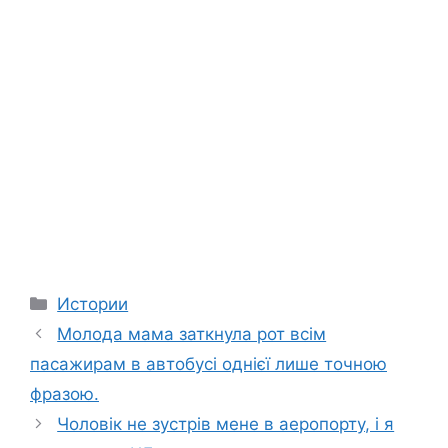
Categories
Истории
Молода мама заткнула рот всім
пасажирам в автобусі однієї лише точною
фразою.
Чоловік не зустрів мене в аеропорту, і я