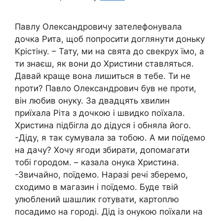
Павлу Олександровичу зателефонувала
дочка Рита, щоб попросити доглянути доньку
Крістіну. – Тату, ми на свята до свекрух їмо, а
ти знаєш, як вони до Христини ставляться.
Давай краще вона лишиться в тебе. Ти не
nроти? Павло Олександрович був не проти,
він любив онуку. За двадцять хвилин
приїхала Ріта з дочкою і швидко поїхала.
Христина підбігла до дідуся і обняла його.
-Діду, я так сумувала за тобою. А ми поїдемо
на дачу? Хочу ягоди збирати, допомагати
тобі городом. – казала онука Христина.
-Звичайно, поїдемо. Наразі речі зберемо,
сходимо в магазин і поїдемо. Буде твій
улюблений шашлик готувати, картоплю
посадимо на городі. Дід із онукою поїхали на