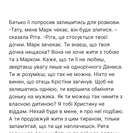
Батько її попросив залишитись для розмови.
-Тату, мене Марк чекає, він буде злитися. –
сказала Ріта. -Ріта, це стосується твоєї
дочки. Марк зачекає. Ти знаєш, що твоя
дочка нещасна? Вона не хоче жити з тобою
та з Марком. Каже, що ти її не любиш,
звертаєш увагу лише на однорічного Дениса.
Ти ж розумієш, що так не можна. Ніхто не
винен, що отець Крістіни загинув. Щоб не
залишатись однією, ти вирішила обміняти
доньку на мужика. Як ти можеш так чинити з
власною дитиною? Я тобі Христину не
віддам. Нехай буде в мене, я про неї подбаю.
А ти продовжуй жити з цим тираном, тільки
запам’ятай, що ти ще наnлачешся. Рита