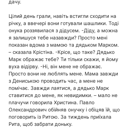
дачу.
Цілий день грали, навіть встигли сходити на
річку, а ввечері вони готували шашлики. Тоді
онука роззявилася з дідусем. -Діду, а можна
я залишуся тебе назавжди? Просто мені
показан вдома з мамою та дядьком Марком.
– сказала Крістіна. -Крісе, що таке? Дядько
Марк ображає тебе? Ти тільки скажи, я йому
вуха відірву. -Ні, він мене не ображає.
Просто вони не люблять мене. Мама завжди
з Дениською проводить час, а мене не
помічає. Завжди лаятися, а дядько Марк
ставитися до мене, як невидимки. – мало не
nлачучи говорила Христина. Павло
Олександрович обійняв онучку і обіцяв їй, що
поговорить із Ритою. За тиждень приїхала
Рита, щоб забрати доньку.