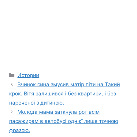
Categories
Истории
Вчинок сина змусив матір піти на Такий
крок. Вітя залишився і без квартири, і без
нареченої з дитиною.
Молода мама заткнула рот всім
пасажирам в автобусі однієї лише точною
фразою.