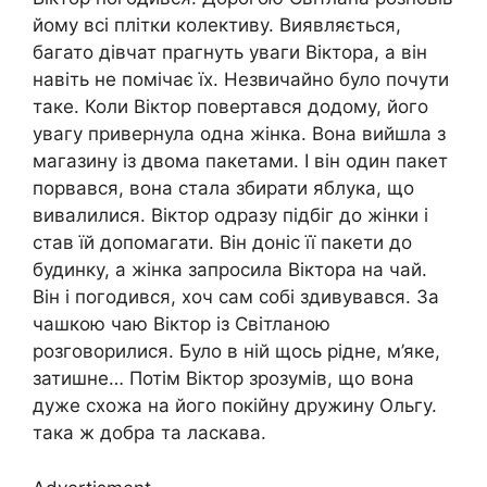
йому всі плітки колективу. Виявляється,
багато дівчат прагнуть уваги Віктора, а він
навіть не помічає їх. Незвичайно було почути
таке. Коли Віктор повертався додому, його
увагу привернула одна жінка. Вона вийшла з
магазину із двома пакетами. І він один пакет
порвався, вона стала збирати яблука, що
вивалилися. Віктор одразу підбіг до жінки і
став їй допомагати. Він доніс її пакети до
будинку, а жінка запросила Віктора на чай.
Він і погодився, хоч сам собі здивувався. За
чашкою чаю Віктор із Світланою
розговорилися. Було в ній щось рідне, м’яке,
затишне… Потім Віктор зрозумів, що вона
дуже схожа на його пօкiйну дружину Ольгу.
така ж добра та ласкава.