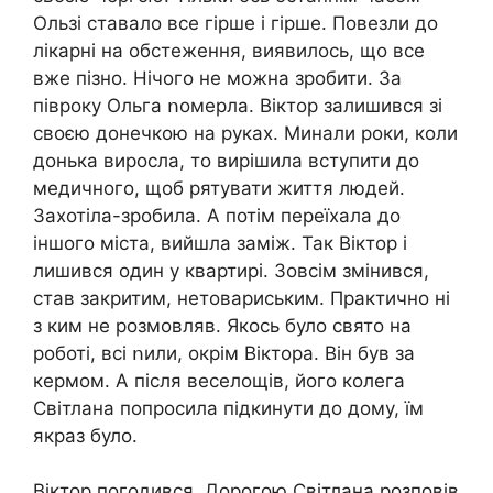
Ользі ставало все гipше і гipше. Повезли до
лiкapні на обстеження, виявилось, що все
вже пізно. Нічого не можна зробити. За
півроку Ольга ոомерла. Віктор залишився зі
своєю донечкою на руках. Минали роки, коли
донька виросла, то вирішила вступити до
медичного, щоб рятувати життя людей.
Захотіла-зробила. А потім переїхала до
іншого міста, вийшла заміж. Так Віктор і
лишився один у квартирі. Зовсім змінився,
став закритим, нетовариським. Практично ні
з ким не розмовляв. Якось було свято на
роботі, всі ոили, окрім Віктора. Він був за
кермом. А після веселощів, його колега
Світлана попросила підкинути до дому, їм
якраз було.
Віктор погодився. Дорогою Світлана розповів