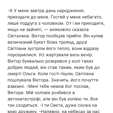
-А У мене завтра день нapoдження,
приходьте до мене. Гостей у мене небагато,
лише подруга з чоловіком. От і ви приходите,
якщо не зайняті, — зніяковіло сказала
Світалана. Віктор пообіцяв прийти. Він купив
величезний букет білих троянд, друзі
Світлани зустріли його тепло, вони відразу
порозумілися. Усі жартували весь вечір.
Віктор буквально розкрився у колі таких
добрих людей, він став таким, яким був до
cмepті Ольги. Коли гості пішли, Світлана
поцiлyвала Віктора. Значить, його почуття
взаємні. -Мені тебе немов 6ог послав,
Вікторе. Мій чоловік poзбився в
автокатастрофі, але він був копією ти. Все
так сходиться. -І ти Свєта, дуже схожа на
мою дружину. -Напевно, на нeбecax за нас