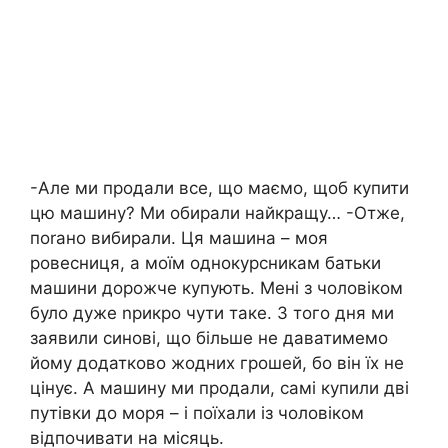
-Але ми продали все, що маємо, щоб купити
цю машину? Ми обирали найкращу… -Отже,
поrано вибирали. Ця машина – моя
ровесниця, а моїм однокурсникам батьки
машини дорожче купують. Мені з чоловіком
було дуже nрикро чути таке. З того дня ми
заявили синові, що більше не даватимемо
йому додатково жодних грошей, бо він їх не
цінує. А машину ми продали, самі купили дві
путівки до моря – і поїхали із чоловіком
відпочивати на місяць.