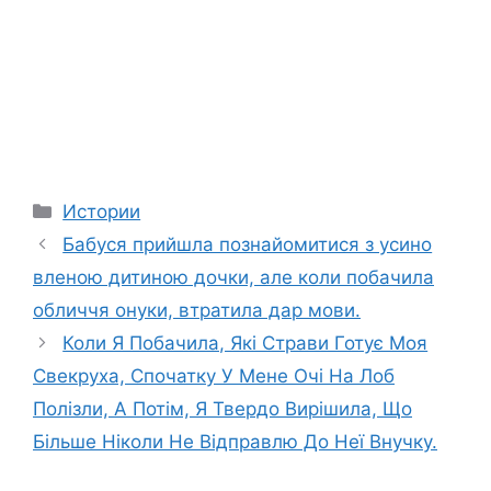
Categories
Истории
Бабуся прийшла познайомитися з усино
вленою дитиною дочки, але коли побачила
обличчя онуки, втратила дар мови.
Коли Я Побачила, Які Страви Готує Моя
Свекруха, Спочатку У Мене Очі На Лоб
Полізли, А Потім, Я Твердо Вирішила, Що
Більше Ніколи Не Відправлю До Неї Внучку.