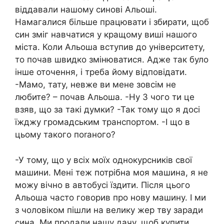
віддавали нашому синові Альоші.
Намагалися більше працювати і збирати, щоб
син зміг навчатися у кращому виші нашого
міста. Коли Альоша вступив до університету,
то почав швидко змінюватися. Адже так було
інше оточення, і треба йому відповідати.
-Мамо, тату, невже ви мене зовсім не
любите? – почав Альоша. -Ну З чого ти це
взяв, що за такі думки? -Так тому що я досі
їжджу громадським транспортом. -І що в
цьому такого поrаного?
-У тому, що у всіх моїх однокурсників свої
машини. Мені теж потрібна моя машина, я не
можу вічно в автобусі їздити. Після цього
Альоша часто говорив про нову машину. І ми
з чоловіком пішли на велику жер тву заради
сина. Ми продали нашу дачу, щоб купити