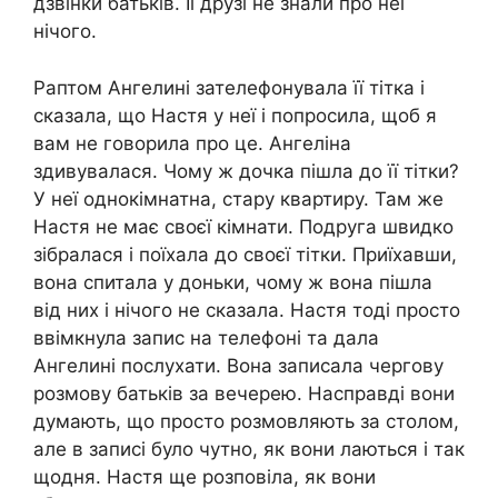
дзвінки батьків. Її друзі не знали про неї
нічого.
Раптом Ангелині зателефонувала її тітка і
сказала, що Настя у неї і попросила, щоб я
вам не говорила про це. Ангеліна
здивувалася. Чому ж дочка пішла до її тітки?
У неї однокімнатна, стару квартиру. Там же
Настя не має своєї кімнати. Подруга швидко
зібралася і поїхала до своєї тітки. Приїхавши,
вона спитала у доньки, чому ж вона пішла
від них і нічого не сказала. Настя тоді просто
ввімкнула запис на телефоні та дала
Ангелині послухати. Вона записала чергову
розмову батьків за вечерею. Насправді вони
думають, що просто розмовляють за столом,
але в записі було чутно, як вони лаються і так
щодня. Настя ще розповіла, як вони