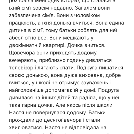
розповіла мені одну історію, що сталася в
їхній сім’ї зовсім недавно. Загалом вони
забезпечена сім’я. Вони з чоловіком
працюють, а їхня донька вчиться. Вона єдина
дитина в сім’ї, тому батьки роблять для неї
абсолютно все. Вони мешкають у
двокімнатній квартирі. Дочка вчиться.
Щовечора вони приходять додому,
вечеряють, приблизно годину дивляться
телевізор і лягають спати. Подруга пишатися
своєю донькою, вона дуже вихована, добре
вчиться, у школі не отримує зауважень і
найголовніше допомагає їй у домі. Подруга
дивилася на інших дітей та раділа, що у неї
така гарна дочка. Але якось після школи
Настя не повернулася додому. Батьки
прождали до десятої вечора і стали
хвилюватися. Настя не відповідала на