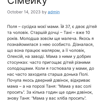
Сімейку
October 14, 2023
by
admin
Поля – сусідка моєї мами. Їй 37, є двоє дітей
та чоловік. Старшій дочці – Тані – вже 10
років. Молодша зовсім ще малеча. Якось я
познайомилася з нею особисто. Дізналася,
що вона працює маляром, а її чоловік,
Олексій, на заводі. Мама з ними у добрих
стосунках: часто пригощає дітей різними
солодощами. Коли я гостювала у мами, до
нас часто заходила старша донька Полі.
Почула якось дверний дзвінок, відкриває
мама – а на порозі Таня: ”Мама у вас солі
просить”. За кілька годин ще один дзвінок,
знову Таня: ”Мама у вас хліба просить”.