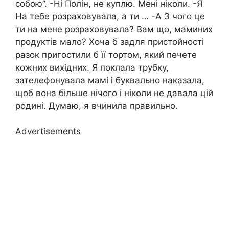
собою”. -Ні Полін, не куплю. Мені ніколи. -Я
На тебе розраховувала, а ти … -А З чого це
ти на мене розраховувала? Вам що, маминих
продуктів мало? Хоча б задля пристойності
разок пригостили б її тортом, який печете
кожних вихідних. Я поклала трубку,
зателефонувала мамі і буквально наказала,
щоб вона більше нічого і ніколи не давала цій
родині. Думаю, я вчинила правильно.
Advertisements