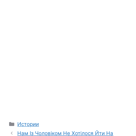
Categories
Истории
Нам Із Чоловіком Не Хотілося Йти На