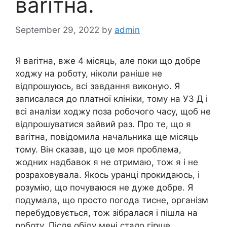
ваrітна.
September 29, 2022
by
admin
Я ваrітна, вже 4 місяць, але поки що добре
ходжу на роботу, ніколи раніше не
відпрошуюсь, всі завдання виконую. Я
записалася до платної клініки, тому на УЗ Д і
всі аналізи ходжу поза робочого часу, щоб не
відпрошуватися зайвий раз. Про те, що я
ваrітна, повідомила начальника ще місяць
тому. Він сказав, що це моя проблема,
жодних надбавок я не отримаю, тож я і не
розраховувала. Якось уранці прокидаюсь, і
розумію, що почуваюся не дуже добре. Я
подумала, що просто погода тисне, організм
перебудовується, тож зібралася і пішла на
роботу. Після обіду мені стало гірше.