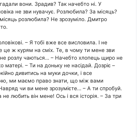
 гадали вони. Зрадив? Так начебто ні. У
ловіка не зви нувачує. Розлюбила? За місяць?
а місяць розлюбила? Не зрозуміло. Дмитро
то.
ловікові. – Я тобі вже все висловила. І не
е це ж курям на сміх. Те, в чому ти мене зви
е не розлу чаються… – Начебто хлопець щиро не
ко матері. – Ти на доньку не насідай. Дозріє –
кійно дивитись на муки дочки, і все
оню, ми маємо право знати, що між вами
 Навряд чи ви мене зрозумієте… – А ти спробуй.
 не любить він мене! Ось і вся історія. – За три