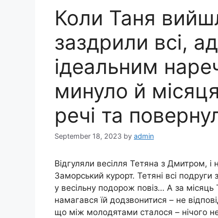
Коли Таня вийшл
заздрили всі, а
ідеальним наре
минуло й місяця
речі та поверну
September 18, 2023
by
admin
Відгуляли весілля Тетяна з Дмитром, і
Заморський курорт. Тетяні всі подруги за
у весільну подорож повіз… А за місяць 
намагався їй додзвонитися – не відпові
що між молодятами сталося – нічого не