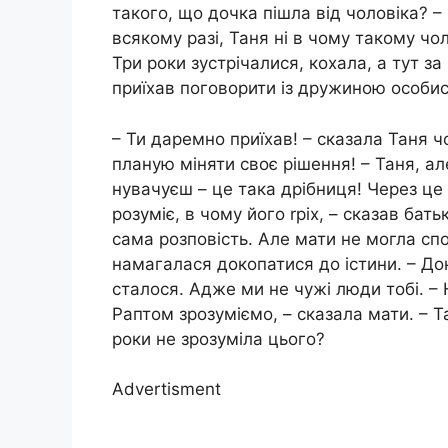
такого, що дочка пішла від чоловіка? –
всякому разі, Таня ні в чому такому чо
Три роки зустрічалися, кохала, а тут з
приїхав поговорити із дружиною особис
– Ти даремно приїхав! – сказала Таня чо
планую міняти своє рішення! – Таня, ал
нувачуєш – це така дрібниця! Через ц
розуміє, в чому його rріх, – сказав бать
сама розповість. Але мати не могла спо
намагалася докопатися до істини. – Д
сталося. Адже ми не чужі люди тобі. –
Раптом зрозуміємо, – сказала мати. – Та
роки не зрозуміла цього?
Advertisment