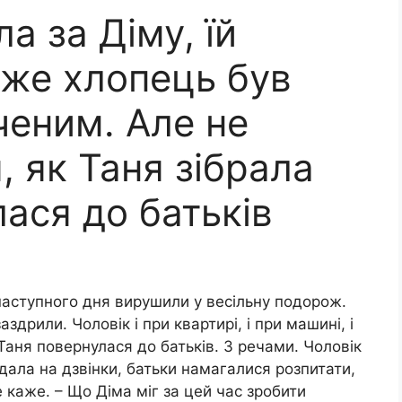
а за Діму, їй
дже хлопець був
ченим. Але не
, як Таня зібрала
лася до батьків
 наступного дня вирушили у весільну подорож.
здрили. Чоловік і при квартирі, і при машині, і
Таня повернулася до батьків. З речами. Чоловік
дала на дзвінки, батьки намагалися розпитати,
 каже. – Що Діма міг за цей час зробити