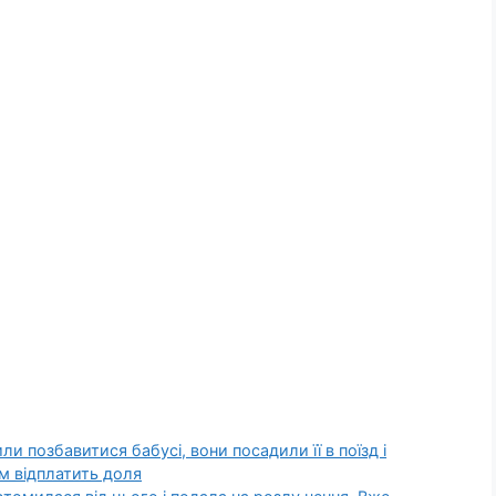
 позбавитися бабусі, вони посадили її в поїзд і
їм відплатить доля