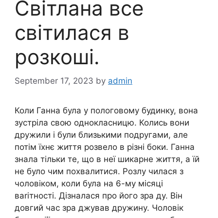
Світлана все
світилася в
розкоші.
September 17, 2023
by
admin
Коли Ганна була у пологовому будинку, вона
зустріла свою однокласницю. Колись вони
дружили і були близькими подругами, але
потім їхнє життя розвело в різні боки. Ганна
знала тільки те, що в неї шикарне життя, а їй
не було чим похвалитися. Розлу чилася з
чоловіком, коли була на 6-му місяці
ваriтності. Дізналася про його зра ду. Він
довгий час зра джував дружину. Чоловік