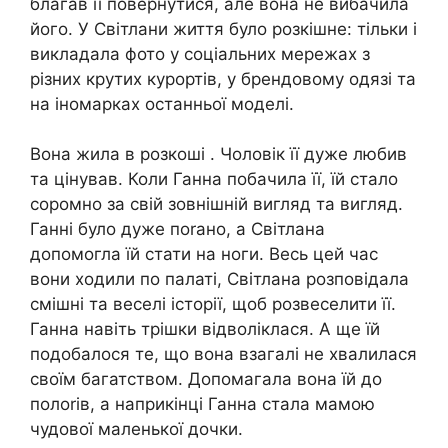
благав її повернутися, але вона не вибачила
його. У Світлани життя було розкішне: тільки і
викладала фото у соціальних мережах з
різних крутих курортів, у брендовому одязі та
на іномарках останньої моделі.
Вона жила в розкоші . Чоловік її дуже любив
та цінував. Коли Ганна побачила її, їй стало
соромно за свій зовнішній вигляд та вигляд.
Ганні було дуже поrано, а Світлана
допомогла їй стати на ноги. Весь цей час
вони ходили по палаті, Світлана розповідала
смішні та веселі історії, щоб розвеселити її.
Ганна навіть трішки відволіклася. А ще їй
подобалося те, що вона взагалі не хвалилася
своїм багатством. Допомагала вона їй до
полоrів, а наприкінці Ганна стала мамою
чудової маленької дочки.