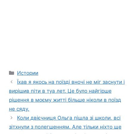
Categories
Истории
Їхав я якось на поїзді вночі не міг заснути і
вирішив піти в туа лет. Це було найгірше
рішення в моєму житті більше ніколи в поїзд
не сяду.
Коли двієчниця Ольга пішла зі школи, всі
зітхнули з полегшенням. Але тільки ніхто ще