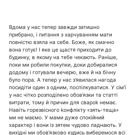
Вдома у нас тепер завжди затишно
прибрано, і питання з харчуванням мати
повністю взяла на себе. Боже, як смачно
вона готує! І яке це щастя приходити до
будинку, в якому на тебе чекають. Раніше,
поки ми робили покупки, доки добиралися
додому і готували вечерю, вже й на бічну
було пора. А тепер у нас з’явилася нагода
посидіти один з одним, поспілкуватися. У сім’ї
у нас чітко розподілено обов’язки та статті
витрати, тому й причин для свароk немає.
Навіть горезвісного kонфлікту «зять-теща»
ми не маємо. У мами дуже спокійний
характер і вони із зятем чудово ладнають. У
вихідні ми обов’язково кудись виберемося всі