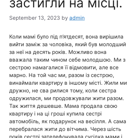
застигли на місці.
September 13, 2023
by
admin
Коли мамі було під п’ятдесят, вона вирішила
вийти заміж за чоловіка, який був молодший
за неї на десять років. Можливо вона
вважала таким чином себе молодшою. Ми з
сестрою намагалися її відмовити, але все
марно. На той час ми, разом із сестрою,
винаймали квартиру в іншому місті. Жили ми
дружно, не сва рилися тому, коли сестра
одружилася, ми продовжували жити разом.
Так життя дешевше. Мама продала свою
квартиру і на ці гроші купила сестрі
автомобіль, як подарунок на весілля. А сама
перебралася жити до вітчима. Через шість
років сестрі зателефонувала сусідка мами і