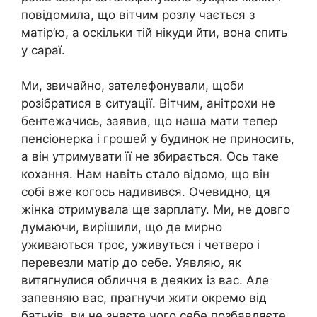
повідомила, що вітчим розлу чається з
матір’ю, а оскільки тій нікуди йти, вона спить
у сараї.
Ми, звичайно, зателефонували, щоби
розібратися в ситуації. Вітчим, анітрохи не
бентежачись, заявив, що наша мати тепер
пенсіонерка і грошей у будинок не приносить,
а він утримувати її не збирається. Ось таке
кохання. Нам навіть стало відомо, що він
собі вже когось надивився. Очевидно, ця
жінка отримувала ще зарплату. Ми, не довго
думаючи, вирішили, що де мирно
уживаються троє, уживуться і четверо і
перевезли матір до себе. Уявляю, як
витягнулися обличчя в деяких із вас. Але
запевняю вас, прагнучи жити окремо від
батьків, ви не знаєте чого себе позбавляєте.