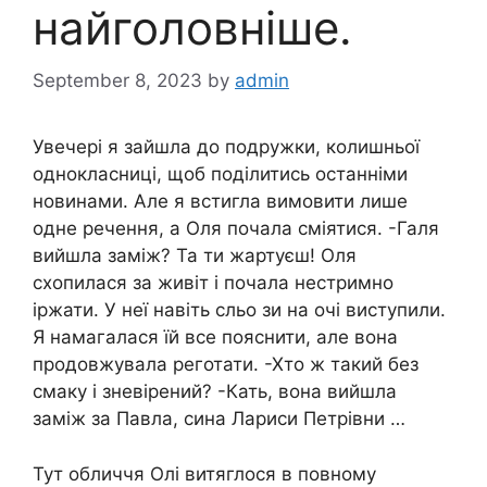
найголовніше.
September 8, 2023
by
admin
Увечері я зайшла до подружки, колишньої
однокласниці, щоб поділитись останніми
новинами. Але я встигла вимовити лише
одне речення, а Оля почала сміятися. -Галя
вийшла заміж? Та ти жартуєш! Оля
схопилася за живіт і почала нестримно
іржати. У неї навіть сльо зи на очі виступили.
Я намагалася їй все пояснити, але вона
продовжувала реготати. -Хто ж такий без
смаку і зневірений? -Кать, вона вийшла
заміж за Павла, сина Лариси Петрівни …
Тут обличчя Олі витяглося в повному