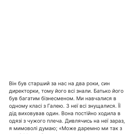
Він був старший за нас на два роки, син
директорки, тому його всі знали. Батько його
був багатим бізнесменом. Ми навчалися в
одному класі з Галею. З неї всі знущалися. Її
дід виховував один. Вона постійно ходила в
одязі з чужого плеча. Дивлячись на неї зараз,
я мимоволі думаю; «Може даремно ми так з