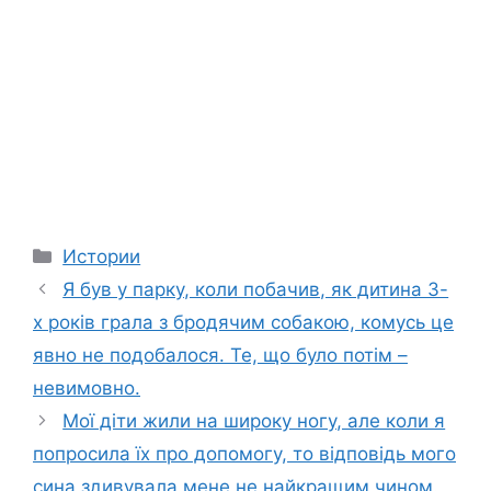
Categories
Истории
Я був у парку, коли побачив, як дитина 3-
х років грала з бродячим собакою, комусь це
явно не подобалося. Те, що було потім –
невимовно.
Мої діти жили на широку ногу, але коли я
попросила їх про допомогу, то відповідь мого
сина здивувала мене не найкращим чином.