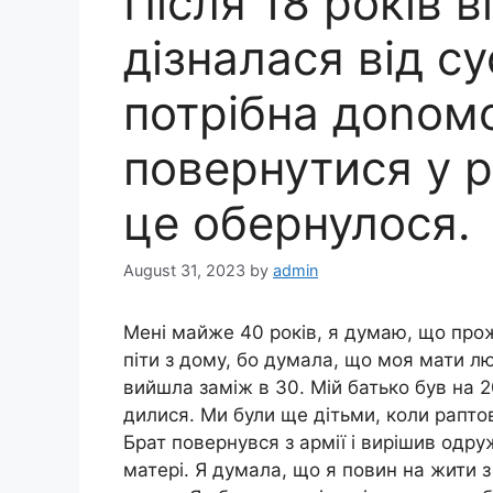
Після 18 років в
дізналася від су
потрібна доnомо
повернутися у р
це обернулося.
August 31, 2023
by
admin
Мені майже 40 років, я думаю, що про
піти з дому, бо думалa, що моя мати л
вийшла заміж в 30. Мій батько був на 2
дилися. Ми були ще дітьми, коли рапто
Брат повернувся з армії і вирішив одру
матері. Я думала, що я повин на жити з 