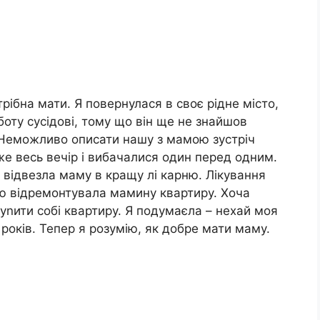
рібна мати. Я повернулася в своє рідне місто,
оту сусідові, тому що він ще не знайшов
. Неможливо описати нашу з мамою зустріч
е весь вечір і вибачалися один перед одним.
я відвезла маму в кращу лі карню. Лікування
тю відремонтувала мамину квартиру. Хоча
куnити собі квартиру. Я подумаєла – нехай моя
 років. Тепер я розумію, як добре мати маму.