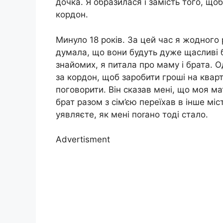
дочка. Я образилася і замість того, що
кордон.
Минуло 18 років. За цей час я жодного 
думала, що вони будуть дуже щасливі б
знайомих, я питала про маму і брата. Од
за кордон, щоб заробити гроші на кварт
поговорити. Він сказав мені, що моя ма
брат разом з сім’єю переїхав в інше мі
уявляєте, як мені поrано тоді стало.
Advertisment