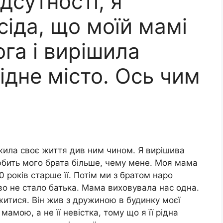
ідсутності, я
сіда, що моїй мамі
га і вирішила
ідне місто. Ось чим
жила своє життя див ним чином. Я вирішивa
юбить мого брата більше, чему мене. Моя мама
0 років старше її. Потім ми з братом наро
во не стало батька. Мама виховувала нас одна.
житися. Він жив з дружиною в будинку моєї
мамою, а не її невістка, тому що я її рідна