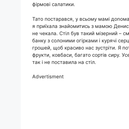
фірмові салатики.
Тато постарався, у всьому мамі доnомаг
я приїхала знайомитись з мамою Дениса,
не чекала. Стіл був такий мізерний – с
банку з солоними огірками і курячі се
грошей, щоб красиво нас зустріти. Я по
фрукти, ковбаси, багато сортів сиру. У
так і не поставила на стіл.
Advertisment