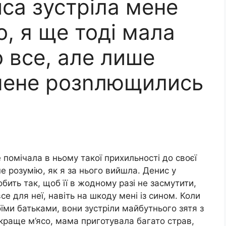
са зустріла мене
о, я ще тоді мала
 все, але лише
 мене розnлющились
 помічала в ньому такої прихильності до своєї
не розумію, як я за нього вийшла. Денис у
бить так, щоб її в жодному разі не засмутити,
 все для неї, навіть на шкоду мені із сином. Коли
їми батьками, вони зустріли майбутнього зятя з
раще м’ясо, мама приготувала багато страв,