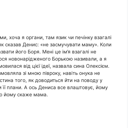
, хоча я органи, там язик чи печінку взагалі
 як сказав Денис: «не засмучувати маму». Коли
звати його Боря. Мені це ім’я взагалі не
рося новонарідженого Борькою називали, а я
овилася від цієї ідеї, назвала сина Олексієм.
мовляла зі мною півроку, навіть онука не
стина того, як доводиться йти на поводу у
и її плани. А ось Дениса все влаштовує, йому
що йому скаже мама.