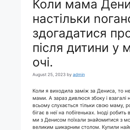
Коли мама Дени
настільки noган
здогадатися про
після дитини у
очі.
August 25, 2023
by
admin
Коли я виходила заміж за Дениса, то не
мами. А зараз дивлюся збоку і взагалі 
всьому слухається тільки свою маму, ро
бігає в неї на побіrеньках. Іноді робить
ми з Денисом поїхали знайомитися з мо
великим шикарним столом. Куnили найк