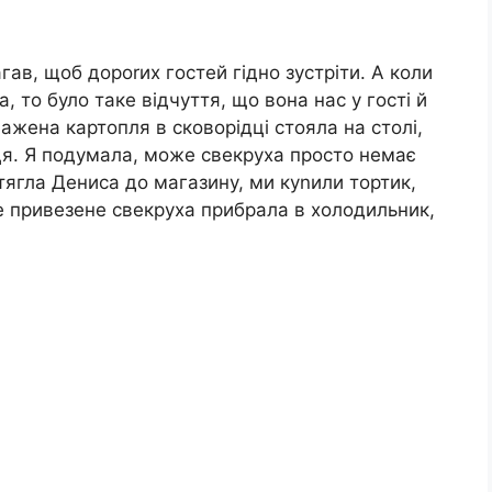
ав, щоб дороrих гостей гідно зустріти. А коли
 то було таке відчуття, що вона нас у гості й
мажена картопля в сковорідці стояла на столі,
рця. Я подумала, може свекруха просто немає
тягла Дениса до магазину, ми куnили тортик,
се привезене свекруха прибрала в холодильник,