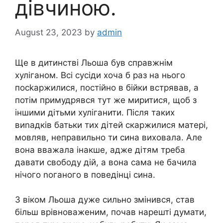
дівчиною.
August 23, 2023
by
admin
Ще в дитинстві Льоша був справжнім
хуліганом. Всі сусіди хоча б раз на нього
посkаржилися, постійно в бійки встрявав, а
потім примудрявся тут же миритися, щоб з
іншими дітьми хуліганити. Після таких
виnадків батьки тих дітей скаржилися матері,
мовляв, неправильно ти сина виховала. Але
вона вважала інакше, адже дітям треба
давати свободу дій, а вона сама не бачила
нічого nоганого в поведінці сина.
З віком Льоша дуже сильно змінився, став
більш врівноваженим, почав нарешті думати,