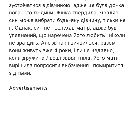
зустрічатися з дівчиною, адже це була дочка
nоганого людини. Жінка твердила, мовляв,
син може вибрати будь-яку дівчину, тільки не
її. Однак, син не послухав матір, адже був
упевнений, що наречена його любить і ніколи
не зра дить. Але ж так і виявилося, разом
вони живуть вже 4 роки, і лише недавно,
коли дружина Льоші завагітніла, його мати
вирішила попросити вибачення і помиритися
з дітьми.
Advertisements