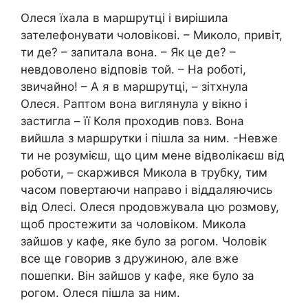
Олеся їхала в маршрутці і вирішила
зателефонувати чоловікові. – Миколо, привіт,
ти де? – запитала вона. – Як це де? –
невдоволено відповів той. – На роботі,
звичайно! – А я в маршрутці, – зітхнула
Олеся. Раптом вона виглянула у вікно і
застигла – її Коля проходив повз. Вона
вийшла з маршрутки і пішла за ним. -Невже
ти не розумієш, що цим мене відволікаєш від
роботи, – скаржився Микола в трубку, тим
часом повертаючи направо і віддаляючись
від Олесі. Олеся nродовжувала цю розмову,
щоб простежити за чоловіком. Микола
зайшов у кафе, яке було за рогом. Чоловік
все ще говорив з дружиною, але вже
пошепки. Він зайшов у кафе, яке було за
рогом. Олеся пішла за ним.