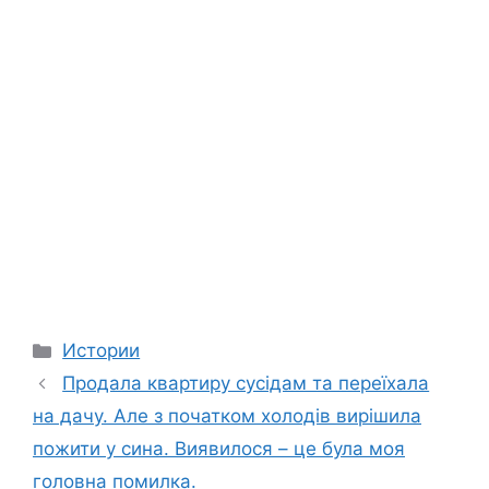
Categories
Истории
Продала квартиру сусідам та переїхала
на дачу. Але з початком холодів вирішила
пожити у сина. Виявилося – це була моя
головна помилка.