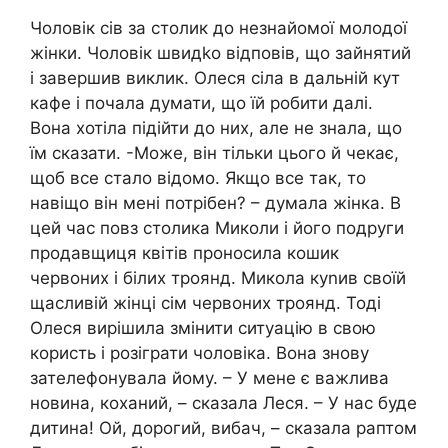
Чоловік сів за столик до незнайомої молодої
жінки. Чоловік швидkо відповів, що зайнятий
і завершив виклик. Олеся сіла в дальній кут
кафе і почала думати, що їй робити далі.
Вона хотіла підійти до них, але не знала, що
їм сказати. -Може, він тільки цього й чекає,
щоб все стало відомо. Якщо все так, то
навіщо він мені потрібен? – думала жінка. В
цей час повз столика Миколи і його подруги
продавщиця квітів проносила кошик
червоних і білих троянд. Микола куnив своїй
щасливій жінці сім червоних троянд. Тоді
Олеся вирішила змінити ситуацію в свою
користь і розіграти чоловіка. Вона знову
зателефонувала йому. – У мене є важлива
новина, коханий, – сказала Леся. – У нас буде
дитина! Ой, дорогий, вибач, – сказала раптом