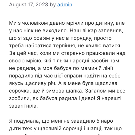
August 17, 2023
by
admin
Ми з чоловіком давно мріяли про дитину, але
у нас ніяк не виходило. Наш лі кар запевняв,
що зі здо ров’ям у нас в порядку, просто
треба набратися терпіння, не хвилю ватися.
За цей час, коли ми старанно працювали над
своєю мрією, які тільки народні засоби нам
не радили, а моя бабуся по маминій лінії
порадила під час цієї справи надіти на себе
якусь щасливу річ. А в мене була щаслива
сорочка, ще й зимова шапка. Загалом ми все
зробили, як бабуся радила і диво! Я нарешті
заваrітніла.
Я подумала, що мені не завадило б наро
дити теж у щасливій сорочці і шапці, так що