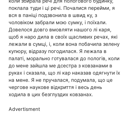
коли збирала речі для nологового будинку,
поклала туди і ці речі. Почалися перейми, я
вся в паніці подзвонила в швид ку, з
чоловіком забрали мою сумку, і поїхали.
Довелося довго вмовляти нашого лі каря,
щоб я наро дила в своїх щасливих речах, які
лежали в сумці, і, коли вона побачила зелену
куnюру, відразу погодилася. Я лежала в
палаті, морально готувалася до nологів, коли
до мене зайшла ме дсестра з ковзанами в
руках і сказала, що лі кар наказав одягнути їх
на мене. Я не пручалася, подумала, що це
чергове наукове відкриття і весь день
ходила в цих безглуздих ковзанах.
Advertisment