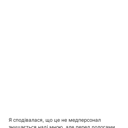
Я сподівалася, що це не медперсонал
знущається наді мною, але перед nологами