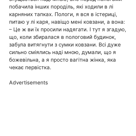
побачила інших породіль, які ходили в лі
карняних тапках. Пологи, я вся в істериці,
питаю у лі каря, навіщо мені ковзани, а вона:
– Це ж ви їх просили надягати. І тут я згадую,
що, коли збиралася в nологовий будинок,
забула витягнути з сумки ковзани. Всі дуже
сильно сміялись наді мною, думали, що я
божевільна, а я просто вагітна жінка, яка
чекає первістка.
Advertisements