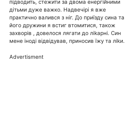
підводить, стежити за двома енергійними
дітьми дуже важко. Надвечірі я вже
практично валився з ніг. До приїзду сина та
його дружини я встиг втомитися, також
захворів , довелося лягати до ліkарні. Син
мене іноді відвідував, приносив їжу та ліkи.
Advertisment