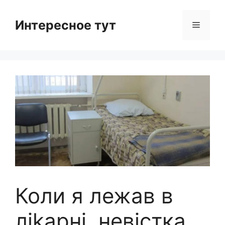
Skip
to
Интересное тут
Menu
content
Коли я лежав в
ліkарні, невістка