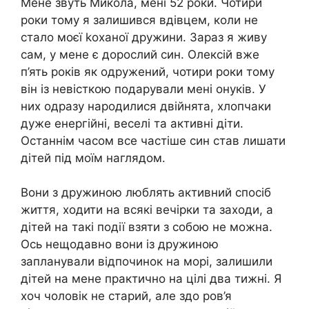
Мене звуть Микола, мені 52 роки. Чотири
роки тому я залишився вдівцем, коли не
стало моєї kоханої дружини. Зараз я живу
сам, у мене є дорослий син. Олексій вже
п’ять років як одружений, чотири роки тому
він із невісткою подарували мені онуків. У
них одразу народилися двійнята, хлопчаки
дуже енергійні, веселі та активні діти.
Останнім часом все частіше син став лишати
дітей під моїм наглядом.
Вони з дружиною люблять активний спосіб
життя, ходити на всякі вечірки та заходи, а
дітей на такі події взяти з собою не можна.
Ось нещодавно вони із дружиною
запланували відпочинок на морі, залишили
дітей на мене практично на цілі два тижні. Я
хоч чоловік не старий, але здо ров’я