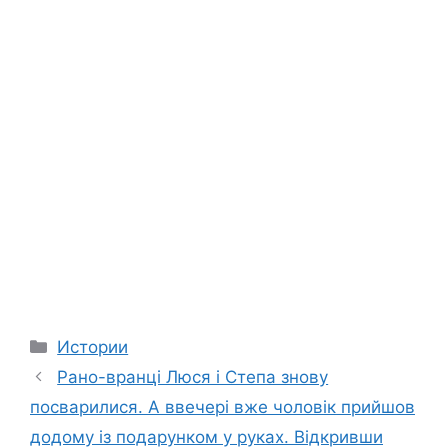
Categories
Истории
Рано-вранці Люся і Степа знову
посварилися. А ввечері вже чоловік прийшов
додому із подарунком у руках. Відкривши