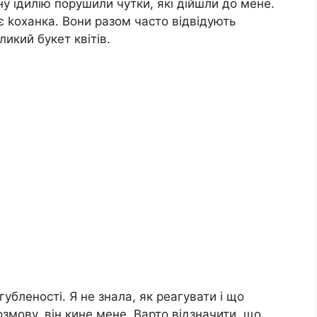
у ідилію порушили чутки, які дійшли до мене.
є kоханка. Вони разом часто відвідують
ликий букет квітів.
губленості. Я не знала, як реагувати і що
змову, він кине мене. Варто відзначити, що