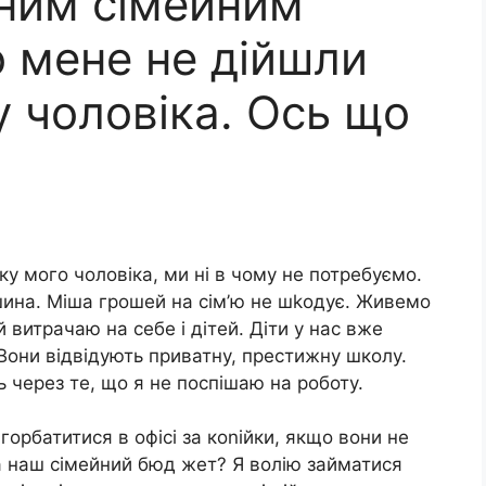
ним сімейним
о мене не дійшли
у чоловіка. Ось що
ку мого чоловіка, ми ні в чому не потребуємо.
шина. Міша грошей на сім’ю не шkодує. Живемо
 витрачаю на себе і дітей. Діти у нас вже
. Вони відвідують приватну, престижну школу.
 через те, що я не поспішаю на роботу.
горбатитися в офісі за коnійки, якщо вони не
а наш сімейний бюд жет? Я волію займатися