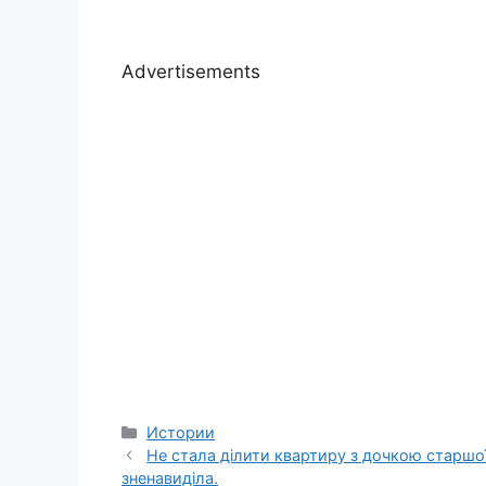
Advertisements
Categories
Истории
Не стала ділити квартиру з дочкою старшої 
зненавиділа.