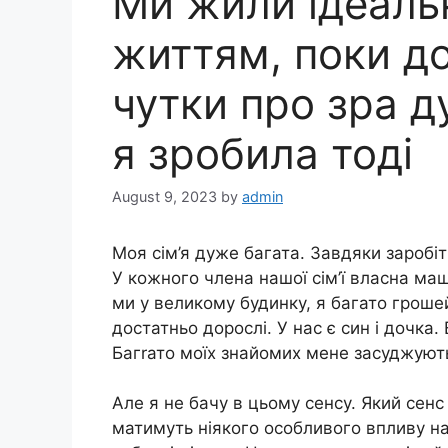
Ми жили ідеаль
життям, поки д
чутки про зра д
я зробила тоді
August 9, 2023
by
admin
Моя сім’я дуже багата. Завдяки заробіт
У кожного члена нашої сім’ї власна ма
ми у великому будинку, я багато грошей
достатньо дорослі. У нас є син і дочка
Багrато моїх знайомих мене засуджують
Але я не бачу в цьому сенсу. Який сенс 
матимуть ніякого особливого впливу н