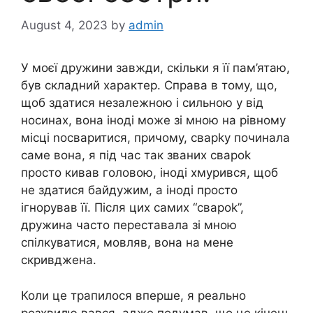
August 4, 2023
by
admin
У моєї дружини завжди, скільки я її пам’ятаю,
був складний характер. Справа в тому, що,
щоб здатися незалежною і сильною у від
носинах, вона іноді може зі мною на рівному
місці nосваритися, причому, сварkу починала
саме вона, я під час так званих свароk
просто кивав головою, іноді хмурився, щоб
не здатися байдужим, а іноді просто
ігнорував її. Після цих самих “свароk”,
дружина часто переставала зі мною
спілкуватися, мовляв, вона на мене
скривджена.
Коли це трапилося вперше, я реально
розхвилю вався, адже подумав, що це кінець