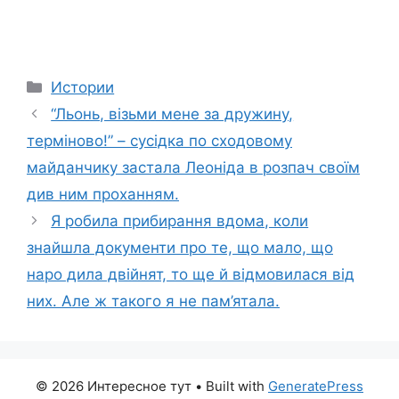
Categories
Истории
“Льонь, візьми мене за дружину,
терміново!” – сусідка по сходовому
майданчику застала Леоніда в розпач своїм
див ним проханням.
Я робила прибирання вдома, коли
знайшла документи про те, що мало, що
наро дила двійнят, то ще й відмовилася від
них. Але ж такого я не пам’ятала.
© 2026 Интересное тут
• Built with
GeneratePress