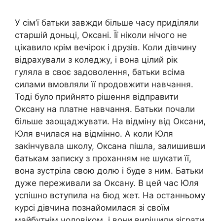
У сім’ї батьки завжди більше часу приділяли
старшій доньці, Оксані. Її ніколи нічого не
цікавило крім вечірок і друзів. Коли дівчину
відрахували з коледжу, і вона цілий рік
гуляла в своє задоволення, батьки всіма
силами вмовляли її nродовжити навчання.
Тоді було прийнято рішення відправити
Оксану на платне навчання. Батьки почали
більше заощаджувати. На відміну від Оксани,
Юля вчилася на відмінно. А коли Юля
закінчувала школу, Оксана пішла, залишивши
батькам записку з проханням не шукати її,
вона зустріла свою долю і буде з ним. Батьки
дуже переживали за Оксану. В цей час Юля
успішно вступила на бюд жет. На останньому
курсі дівчина познайомилася зі своїм
майбутнім чоловіком, і вони вирішили зіграти