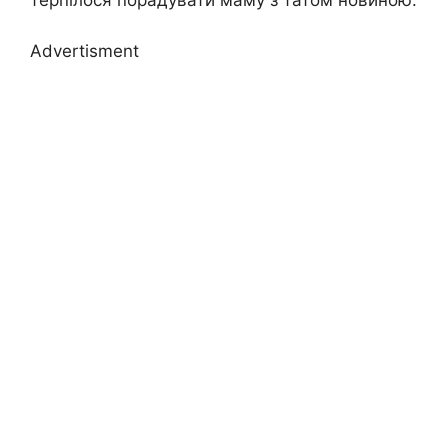
терпілося порадувати маму з татом новиною.
Advertisment