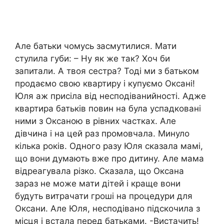
Але батьки чомусь засмутилися. Мати
стулила губи: – Ну як же так? Хоч би
запитали. А твоя сестра? Тоді ми з батьком
продаємо свою квартиру і купуємо Оксані!
Юля аж присіла від несподіванийності. Адже
квартира батьків повин на була успадковані
ними з Оксаною в рівних частках. Але
дівчина і на цей раз промовчала. Минуло
кілька років. Одного разу Юля сказала мамі,
що вони думають вже про дитину. Але мама
відреагувала різко. Сказала, що Оксана
зараз не може мати дітей і краще вони
будуть витрачати гроші на процедури для
Оксани. Але Юля, несподівано підскочила з
місця і встала перед батьками. -Вистачить!