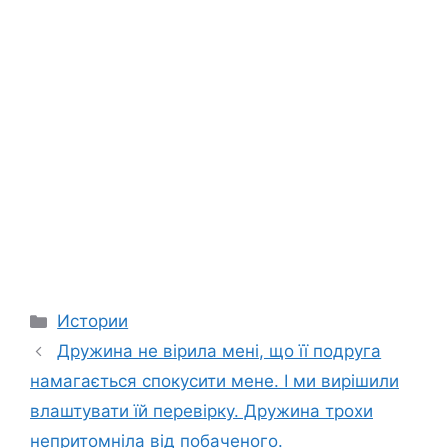
Categories
Истории
Дружина не вірила мені, що її подруга
намагається спокусити мене. І ми вирішили
влаштувати їй перевірку. Дружина трохи
непритомніла від побаченого.