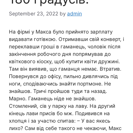
September 23, 2022
by
admin
На фірмі у Макса було прийнято зарплату
видавати готівкою. Отримавши свій конверт, і
переклавши гроші в гаманець, чоловік після
закінчення робочого дня попрямував до
квіткового кіоску, щоб купити квіти дружині.
Там він виявив, що гаманця немає. Втратив.
Повернувся до офісу, пильно дивлячись під
ноги, сподіваючись знайти портмоне. Не
знайшов. Тричі пройшов туди та назад.
Марно. Гаманець ніде не знайшов.
Стомлений, сів у парку на лаву. На другий
кінець лави присів бо мж. Подивився на
хлопця і за участю спитав: – У вас якесь
лихо? Сам від себе такого не чекаючи, Макс