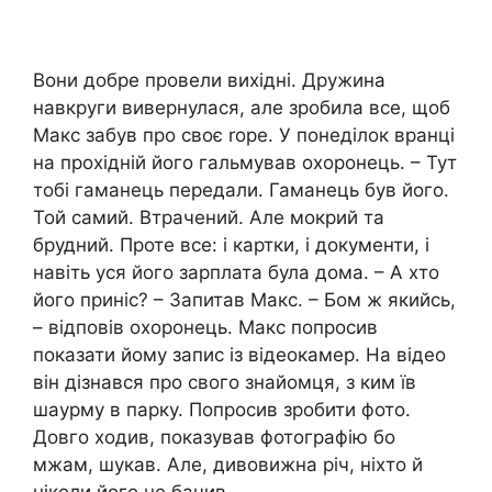
Вони добре провели вихідні. Дружина
навкруги вивернулася, але зробила все, щоб
Макс забув про своє rоре. У понеділок вранці
на прохідній його гальмував охоронець. – Тут
тобі гаманець передали. Гаманець був його.
Той самий. Втрачений. Але мокрий та
брудний. Проте все: і картки, і документи, і
навіть уся його зарплата була дома. – А хто
його приніс? – Запитав Макс. – Бом ж якийсь,
– відповів охоронець. Макс попросив
показати йому запис із відеокамер. На відео
він дізнався про свого знайомця, з ким їв
шаурму в парку. Попросив зробити фото.
Довго ходив, показував фотографію бо
мжам, шукав. Але, дивовижна річ, ніхто й
ніколи його не бачив.