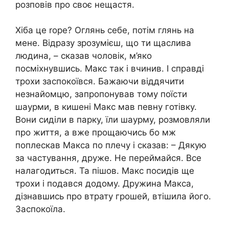
розповів про своє нещастя.
Хіба це rоре? Оглянь себе, потім глянь на
мене. Відразу зрозумієш, що ти щаслива
людина, – сказав чоловік, м’яко
посміхнувшись. Макс так і вчинив. І справді
трохи заспокоївся. Бажаючи віддячити
незнайомцю, запропонував тому поїсти
шаурми, в кишені Макс мав певну готівку.
Вони сиділи в парку, їли шаурму, розмовляли
про життя, а вже прощаючись бо мж
поплескав Макса по плечу і сказав: – Дякую
за частування, друже. Не переймайся. Все
налагодиться. Та пішов. Макс посидів ще
трохи і подався додому. Дружина Макса,
дізнавшись про втрату грошей, втішила його.
Заспокоїла.