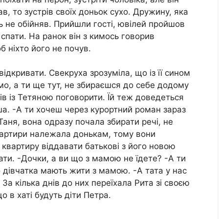
в, то зустрів своїх доньок сухо. Дружину, яка
ь не обійняв. Прийшли гості, ювілей пройшов
 спати. На ранок він з кимось говорив
б ніхто його не почув.
відкривати. Свекруха зрозуміла, що із її сином
мо, а ти ще тут, не збираєшся до себе додому
ів із Тетяною поговорити. Їй теж доведеться
ша. -А ти хочеш через курортний роман зараз
Таня, вона одразу почала збирати речі, не
квартири належала донькам, тому вони
 квартиру віддавати батькові з його новою
ти. -Дочки, а ви що з мамою не їдете? -А ти
 дівчатка мають жити з мамою. -А тата у нас
 За кілька днів до них переїхала Рита зі своєю
о в хаті будуть діти Петра.