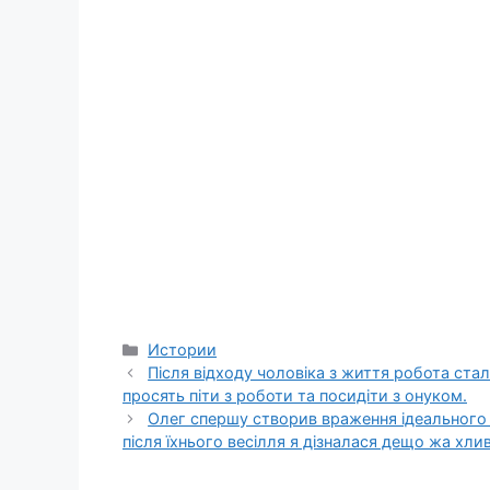
Categories
Истории
Після відходу чоловіка з життя робота стала
просять піти з роботи та посидіти з онуком.
Олег спершу створив враження ідеального з
після їхнього весілля я дізналася дещо жа хлив