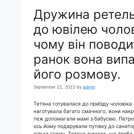
Дружина ретель
до ювілею чолові
чому він поводи
ранок вона вип
його розмову.
September 22, 2022
by
admin
Тетяна готувалася до приїзду чоловіка.
наготувала багато смачного, вони накри
теж допомагали мамі з бабусею. Петро
ось йому подарували путівку до санато
кілька годин. Тетяна думала, що треба п