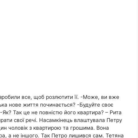
зробили все, щоб розлютити її. -Може, ви вже
тька нове життя починається? -Будуйте своє
 -Як? Так це не повністю його квартира? – Рита
рати свої речі. Насамкінець влаштувала Петру
один чоловік з квартирою та грошима. Вона
ра, а не іншого. Так Петро лишився сам. Тетяна