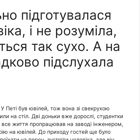
но підготувалася
ка, і не розуміла,
ться так сухо. А на
адково підслухала
 У Петі був ювілей, тож вона зі свекрухою
ли на стіл. Дві доньки вже дорослі, студентки
 все життя пропрацював на заводі інженером,
рію на ювілей. До приходу гостей ще було
оїхати на перон, зустріти чоловіка, але він