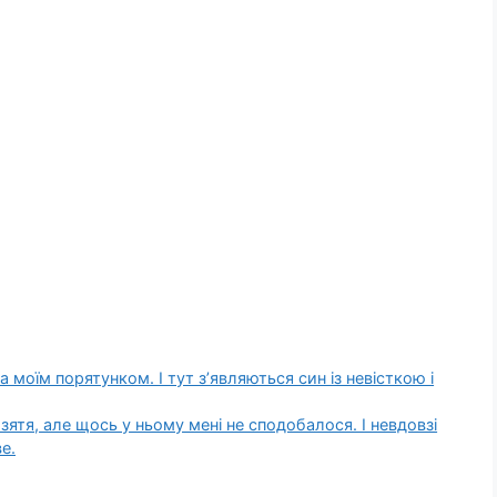
 моїм порятунком. І тут з’являються син із невісткою і
ятя, але щось у ньому мені не сподобалося. І невдовзі
е.