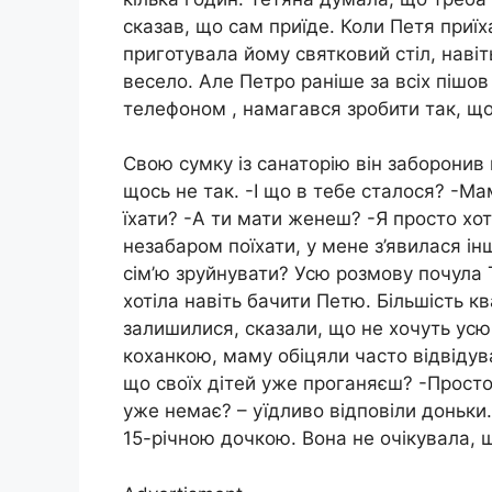
сказав, що сам приїде. Коли Петя приїха
приготувала йому святковий стіл, навіт
весело. Але Петро раніше за всіх пішов
телефоном , намагався зробити так, що
Свою сумку із санаторію він заборонив 
щось не так. -І що в тебе сталося? -Ма
їхати? -А ти мати женеш? -Я просто хот
незабаром поїхати, у мене з’явилася ін
сім’ю зруйнувати? Усю розмову почула 
хотіла навіть бачити Петю. Більшість 
залишилися, сказали, що не хочуть усю
коханкою, маму обіцяли часто відвідува
що своїх дітей уже проганяєш? -Просто
уже немає? – уїдливо відповіли доньки.
15-річною дочкою. Вона не очікувала, щ